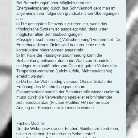
Bei Betrachtungen über Möglichkeiten der
Energieeinsparung durch den Schmierstoff geht man im
allgemeinen von folgenden grundsätzlichen Überlegungen
aus:
a) Die geringsten Reibverluste treten ein, wenn das
tribologische System so ausgelegt wird, dass unter
möglichst allen Betriebsbedingungen
Flüssigkeitsschmierung („Vollschmierung”) vorherrscht. Die
Erreichung dieses Zieles wird in erster Linie durch
konstruktive Massnahmen angestrebt.
b) Im Falle der Flüssigkeitsschmierung kann die
Reibsenkung entweder durch die Wahl von Grundölen
niedriger Viskosität oder von Ölen mit gutem Viskositäts-
Temperatur-Verhalten (Leichtlauföle, Mehrbereichsöle)
erreicht werden.
c) Da bei der Wahl niedrig viskoser Öle die Gefahr der
Erhöhung des Mischreibungsanteils im
Gesamtbetriebsbereich der Schmierstelle wieder zunimmt,
muss durch die Verwendung spezieller reibmindernder
Schmierölzusätze (Friction Modifier FM) der erneute
Anstieg der Reibverluste vermieden werden.
Friction Modifier
Um die Wirkungsweise der Friction Modifier zu verstehen,
sollen zunächst die durch dem Schmierstoff