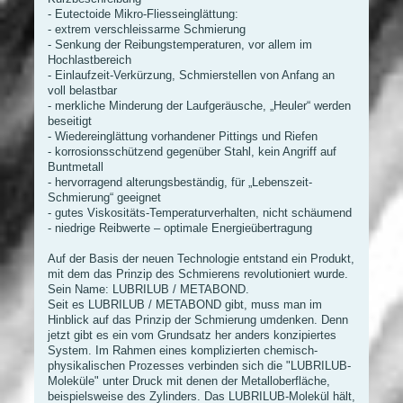
- Eutectoide Mikro-Fliesseinglättung:
- extrem verschleissarme Schmierung
- Senkung der Reibungstemperaturen, vor allem im
Hochlastbereich
- Einlaufzeit-Verkürzung, Schmierstellen von Anfang an
voll belastbar
- merkliche Minderung der Laufgeräusche, „Heuler“ werden
beseitigt
- Wiedereinglättung vorhandener Pittings und Riefen
- korrosionsschützend gegenüber Stahl, kein Angriff auf
Buntmetall
- hervorragend alterungsbeständig, für „Lebenszeit-
Schmierung“ geeignet
- gutes Viskositäts-Temperaturverhalten, nicht schäumend
- niedrige Reibwerte – optimale Energieübertragung
Auf der Basis der neuen Technologie entstand ein Produkt,
mit dem das Prinzip des Schmierens revolutioniert wurde.
Sein Name: LUBRILUB / METABOND.
Seit es LUBRILUB / METABOND gibt, muss man im
Hinblick auf das Prinzip der Schmierung umdenken. Denn
jetzt gibt es ein vom Grundsatz her anders konzipiertes
System. Im Rahmen eines komplizierten chemisch-
physikalischen Prozesses verbinden sich die "LUBRILUB-
Moleküle" unter Druck mit denen der Metalloberfläche,
beispielsweise des Zylinders. Das LUBRILUB-Molekül hält,