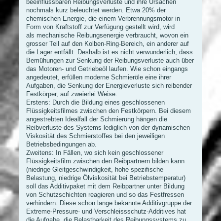
beeinflussbaren Reibungsverluste und ihre Ursachen
nochmals kurz beleuchtet werden. Etwa 20% der
chemischen Energie, die einem Verbrennungsmotor in
Form von Kraftstoff zur Verfügung gestellt wird, wird
als mechanische Reibungsenergie verbraucht, wovon ein
grosser Teil auf den Kolben-Ring-Bereich, ein anderer auf
die Lager entfällt .Deshalb ist es nicht verwunderlich, dass
Bemühungen zur Senkung der Reibungsverluste auch über
das Motoren- und Getriebeöl laufen. Wie schon eingangs
angedeutet, erfüllen moderne Schmieröle eine ihrer
Aufgaben, die Senkung der Energieverluste sich reibender
Festkörper, auf zweierlei Weise:
Erstens: Durch die Bildung eines geschlossenen
Flüssigkeitsfilmes zwischen den Festkörpern. Bei diesem
angestrebten Idealfall der Schmierung hängen die
Reibverluste des Systems lediglich von der dynamischen
Viskosität des Schmierstoffes bei den jeweiligen
Betriebsbedingungen ab.
Zweitens: In Fällen, wo sich kein geschlossener
Flüssigkeitsfilm zwischen den Reibpartnern bilden kann
(niedrige Gleitgeschwindigkeit, hohe spezifische
Belastung, niedrige Ölviskosität bei Betriebstemperatur)
soll das Additivpaket mit dem Reibpartner unter Bildung
von Schutzschichten reagieren und so das Festfressen
verhindern. Diese schon lange bekannte Additivgruppe der
Extreme-Pressure- und Verschleissschutz-Additives hat
die Aufgabe, die Belastbarkeit des Reibungssystems zu