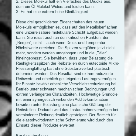
2. Dieses Molekul hält ein Vielfaches des Drucks aus,
dem ein Öl-Molekul Widerstand leisten kann.
3. Es hat eine extrem hohe Gleitfähigkeit.
Diese drei geschilderten Eigenschaften des neuen
Molekuls ermöglichen es, dass auf den Metalloberflächen
eine unzerreissbare molekulare Schicht aufgebaut werden
kann. Sie reisst auch an den kritischen Punkten, den
„Bergen“, nicht – auch wenn Druck und Temperatur
Höchstwerte erreichen. Die Spitzen verglühen jetzt nicht
mehr, sondern werden umgebogen und in die „Täler“
hineingepresst. Sie bewirken, dass unter Belastung die
Rauhigkeitsspitzen der Reibstellen durch eutectoide Mikro-
Fliesseinglättung fast ohne Substanzverlust plastisch
deformiert werden. Das Resultat sind extrem reduzierte
Reibwerte und erheblich gesteigertes Lasttragevermögen.
Ihr Einsatz bewirkt erhebliche Verschleissreduzierung bei
Betrieb unter schweren mechanischen Bedingungen und
extrem verlängerten Ölstandzeiten. Hochwertige Grundöle
mit einer synergetisch wirkenden Additivkombination
bewirken unter Belastung eine plastische Glättung der
Reibstellen. Dadurch wird das Lastaufnahmevermögen bei
verminderter Reibung deutlich gesteigert. Der Bereich für
die elastohydrodynamische Schmierung wird durch den
Einsatz dieser Produkte erweitert.
Kurzbeschreibung