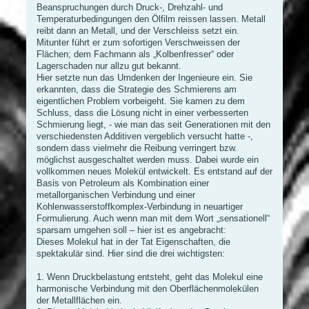
Beanspruchungen durch Druck-, Drehzahl- und
Temperaturbedingungen den Ölfilm reissen lassen. Metall
reibt dann an Metall, und der Verschleiss setzt ein.
Mitunter führt er zum sofortigen Verschweissen der
Flächen; dem Fachmann als „Kolbenfresser“ oder
Lagerschaden nur allzu gut bekannt.
Hier setzte nun das Umdenken der Ingenieure ein. Sie
erkannten, dass die Strategie des Schmierens am
eigentlichen Problem vorbeigeht. Sie kamen zu dem
Schluss, dass die Lösung nicht in einer verbesserten
Schmierung liegt, - wie man das seit Generationen mit den
verschiedensten Additiven vergeblich versucht hatte -,
sondern dass vielmehr die Reibung verringert bzw.
möglichst ausgeschaltet werden muss. Dabei wurde ein
vollkommen neues Molekül entwickelt. Es entstand auf der
Basis von Petroleum als Kombination einer
metallorganischen Verbindung und einer
Kohlenwasserstoffkomplex-Verbindung in neuartiger
Formulierung. Auch wenn man mit dem Wort „sensationell“
sparsam umgehen soll – hier ist es angebracht:
Dieses Molekul hat in der Tat Eigenschaften, die
spektakulär sind. Hier sind die drei wichtigsten:
1. Wenn Druckbelastung entsteht, geht das Molekul eine
harmonische Verbindung mit den Oberflächenmolekülen
der Metallflächen ein.